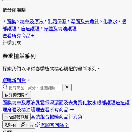
依分類選購
面膜
精華及原液
乳霜保濕
潔面及去角質
化妝水
眼
部護理
痘痘護理
身體及精油護理
查看所有商品
新季到來
春季植萃系列
探索我們以珍稀春季植物精心調配的最新系列。
選購新到貨
依分類選購
面膜
精華及原液
乳霜保濕
潔面及去角質
化妝水
眼部護理
痘痘護
理
身體及精油護理
查看所有商品
→
套裝組合
暢銷商品
新到貨
✨
做膚質測驗
老顧客回歸？
EN
Lien