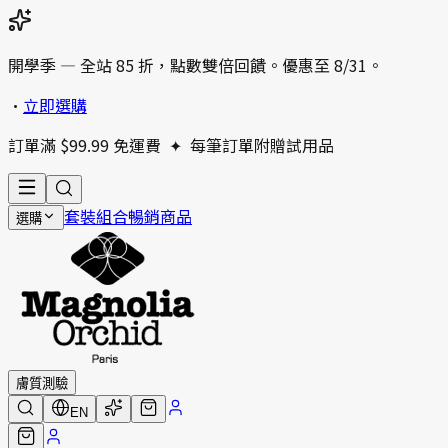
開學季 — 全站 85 折，點數雙倍回饋。優惠至 8/31。
•
立即選購
訂單滿 $99.99 免運費
✦
每筆訂單附贈試用品
套裝組合
暢銷商品
選購
膚質測驗
EN