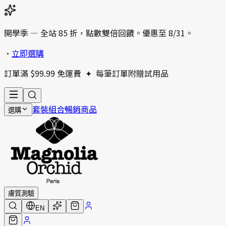
開學季 — 全站 85 折，點數雙倍回饋。優惠至 8/31。
•
立即選購
訂單滿 $99.99 免運費
✦
每筆訂單附贈試用品
套裝組合
暢銷商品
選購
膚質測驗
EN