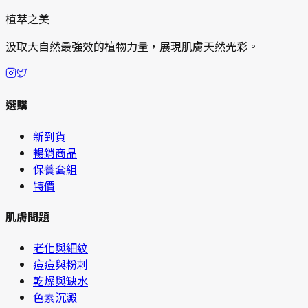
植萃之美
汲取大自然最強效的植物力量，展現肌膚天然光彩。
選購
新到貨
暢銷商品
保養套組
特價
肌膚問題
老化與細紋
痘痘與粉刺
乾燥與缺水
色素沉澱