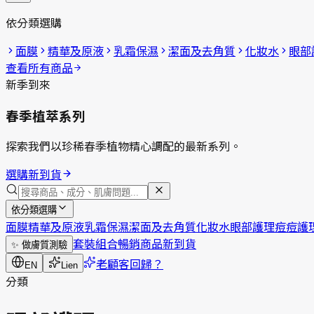
依分類選購
面膜
精華及原液
乳霜保濕
潔面及去角質
化妝水
眼部
查看所有商品
新季到來
春季植萃系列
探索我們以珍稀春季植物精心調配的最新系列。
選購新到貨
依分類選購
面膜
精華及原液
乳霜保濕
潔面及去角質
化妝水
眼部護理
痘痘護
套裝組合
暢銷商品
新到貨
✨
做膚質測驗
老顧客回歸？
EN
Lien
分類