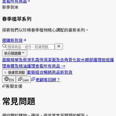
查看所有商品
新季到來
春季植萃系列
探索我們以珍稀春季植物精心調配的最新系列。
選購新到貨
依分類選購
面膜
精華及原液
乳霜保濕
潔面及去角質
化妝水
眼部護理
痘痘護
理
身體及精油護理
查看所有商品
→
套裝組合
暢銷商品
新到貨
✨
做膚質測驗
老顧客回歸？
EN
Lien
客服支援
常見問題
尋找關於購物、運送、退貨等常見問題的解答。