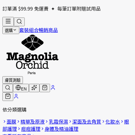
訂單滿 $99.99 免運費
✦
每筆訂單附贈試用品
套裝組合
暢銷商品
選購
膚質測驗
EN
依分類選購
面膜
精華及原液
乳霜保濕
潔面及去角質
化妝水
眼
部護理
痘痘護理
身體及精油護理