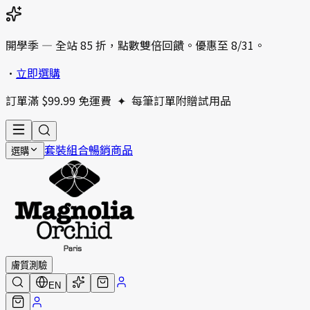
開學季 — 全站 85 折，點數雙倍回饋。優惠至 8/31。
•
立即選購
訂單滿 $99.99 免運費
✦
每筆訂單附贈試用品
套裝組合
暢銷商品
選購
膚質測驗
EN