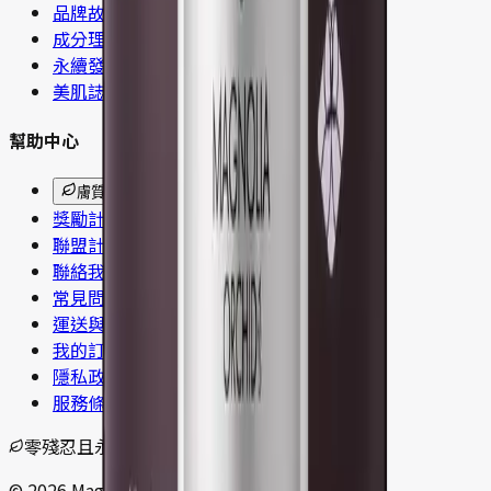
品牌故事
成分理念
永續發展
美肌誌
幫助中心
膚質測驗
獎勵計畫
聯盟計畫
聯絡我們
常見問題
運送與退貨
我的訂單
隱私政策
服務條款
零殘忍且永續取材
© 2026 Magnolia Orchid. 版權所有。