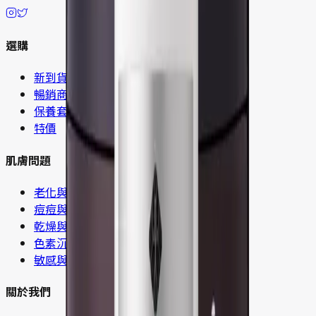
選購
新到貨
暢銷商品
保養套組
特價
肌膚問題
老化與細紋
痘痘與粉刺
乾燥與缺水
色素沉澱
敏感與泛紅
關於我們