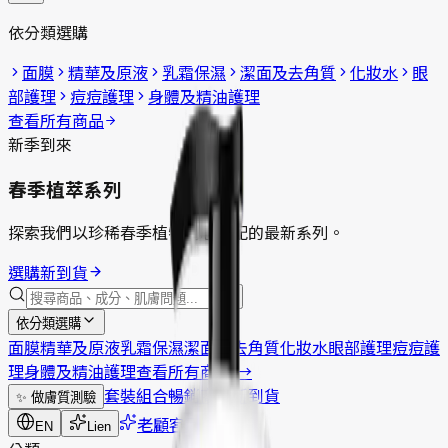
依分類選購
面膜
精華及原液
乳霜保濕
潔面及去角質
化妝水
眼
部護理
痘痘護理
身體及精油護理
查看所有商品
新季到來
春季植萃系列
探索我們以珍稀春季植物精心調配的最新系列。
選購新到貨
依分類選購
面膜
精華及原液
乳霜保濕
潔面及去角質
化妝水
眼部護理
痘痘護
理
身體及精油護理
查看所有商品
→
套裝組合
暢銷商品
新到貨
✨
做膚質測驗
老顧客回歸？
EN
Lien