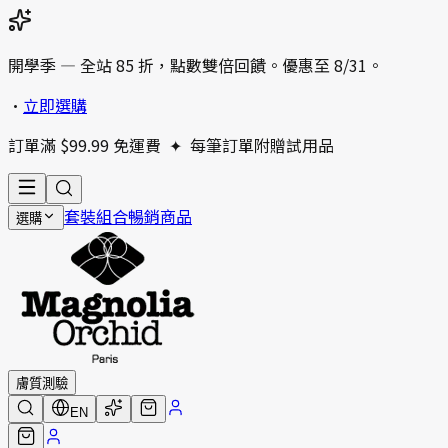
開學季 — 全站 85 折，點數雙倍回饋。優惠至 8/31。
•
立即選購
訂單滿 $99.99 免運費
✦
每筆訂單附贈試用品
套裝組合
暢銷商品
選購
膚質測驗
EN