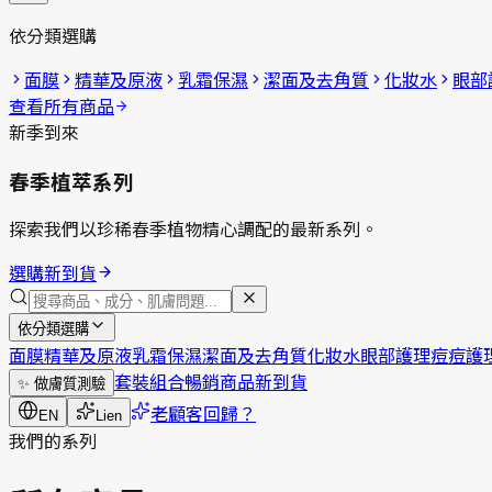
依分類選購
面膜
精華及原液
乳霜保濕
潔面及去角質
化妝水
眼部
查看所有商品
新季到來
春季植萃系列
探索我們以珍稀春季植物精心調配的最新系列。
選購新到貨
依分類選購
面膜
精華及原液
乳霜保濕
潔面及去角質
化妝水
眼部護理
痘痘護
套裝組合
暢銷商品
新到貨
✨
做膚質測驗
老顧客回歸？
EN
Lien
我們的系列