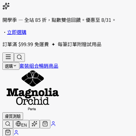
開學季 — 全站 85 折，點數雙倍回饋。優惠至 8/31。
•
立即選購
訂單滿 $99.99 免運費
✦
每筆訂單附贈試用品
套裝組合
暢銷商品
選購
膚質測驗
EN