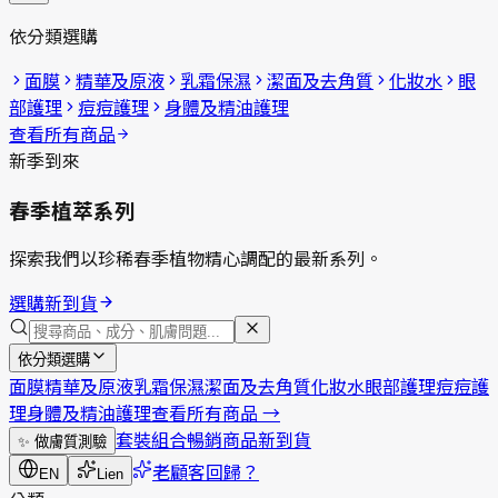
依分類選購
面膜
精華及原液
乳霜保濕
潔面及去角質
化妝水
眼
部護理
痘痘護理
身體及精油護理
查看所有商品
新季到來
春季植萃系列
探索我們以珍稀春季植物精心調配的最新系列。
選購新到貨
依分類選購
面膜
精華及原液
乳霜保濕
潔面及去角質
化妝水
眼部護理
痘痘護
理
身體及精油護理
查看所有商品
→
套裝組合
暢銷商品
新到貨
✨
做膚質測驗
老顧客回歸？
EN
Lien