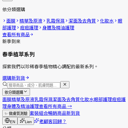
依分類選購
面膜
精華及原液
乳霜保濕
潔面及去角質
化妝水
眼
部護理
痘痘護理
身體及精油護理
查看所有商品
新季到來
春季植萃系列
探索我們以珍稀春季植物精心調配的最新系列。
選購新到貨
依分類選購
面膜
精華及原液
乳霜保濕
潔面及去角質
化妝水
眼部護理
痘痘護
理
身體及精油護理
查看所有商品
→
套裝組合
暢銷商品
新到貨
✨
做膚質測驗
老顧客回歸？
EN
Lien