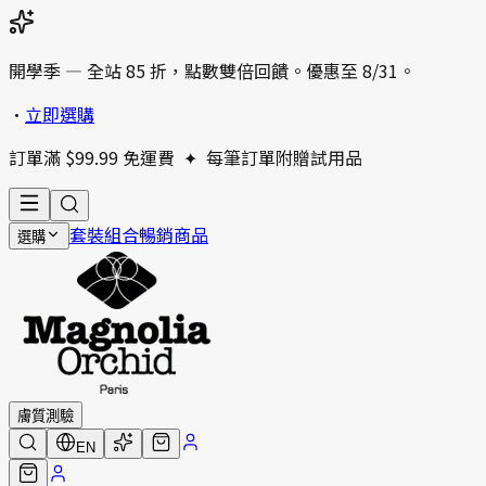
開學季 — 全站 85 折，點數雙倍回饋。優惠至 8/31。
•
立即選購
訂單滿 $99.99 免運費
✦
每筆訂單附贈試用品
套裝組合
暢銷商品
選購
膚質測驗
EN