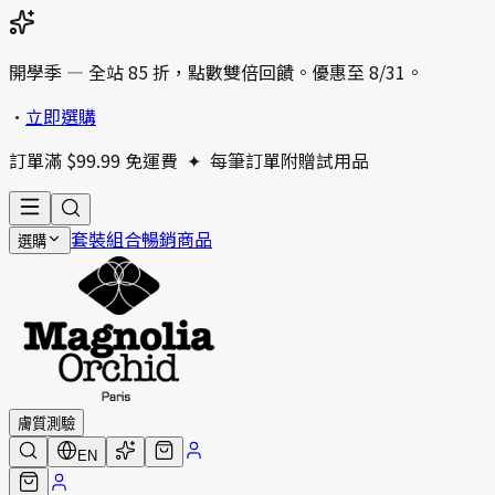
開學季 — 全站 85 折，點數雙倍回饋。優惠至 8/31。
•
立即選購
訂單滿 $99.99 免運費
✦
每筆訂單附贈試用品
套裝組合
暢銷商品
選購
膚質測驗
EN