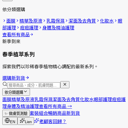
依分類選購
面膜
精華及原液
乳霜保濕
潔面及去角質
化妝水
眼
部護理
痘痘護理
身體及精油護理
查看所有商品
新季到來
春季植萃系列
探索我們以珍稀春季植物精心調配的最新系列。
選購新到貨
依分類選購
面膜
精華及原液
乳霜保濕
潔面及去角質
化妝水
眼部護理
痘痘護
理
身體及精油護理
查看所有商品
→
套裝組合
暢銷商品
新到貨
✨
做膚質測驗
老顧客回歸？
EN
Lien