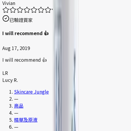
Vivian
已驗證買家
I will recommend 👍
Aug 17, 2019
I will recommend 👍
LR
Lucy R.
Skincare Jungle
—
商品
—
精華及原液
—