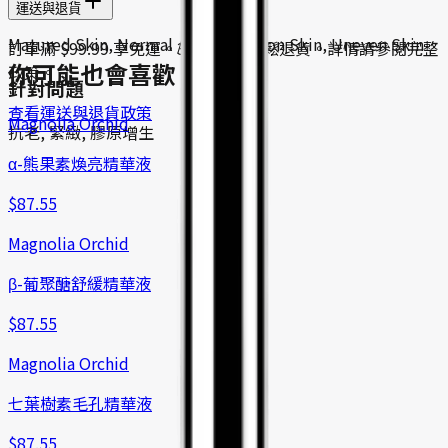
運送與退貨
Matured Skin, Normal / Combination Skin, Uneven Skin
訂單滿 $99.99 享免運。30 天內可輕鬆退貨。詳情請參閱完整
你可能也會喜歡
政策。
針對問題
查看運送與退貨政策
Magnolia Orchid
抗老, 緊緻, 膠原增生
α-熊果素煥亮精華液
$
87.55
Magnolia Orchid
β-葡聚醣舒緩精華液
$
87.55
Magnolia Orchid
七葉樹素毛孔精華液
$
87.55