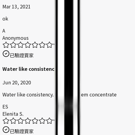
Mar 13, 2021
ok
A
Anonymous
已驗證買家
Water like consistency
Jun 20, 2020
Water like consistency. Does not seem concentrate
ES
Elenita S.
已驗證買家