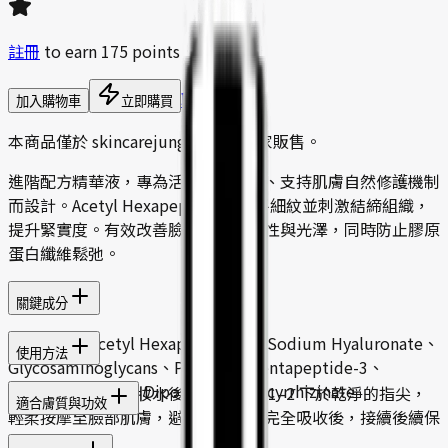
註冊
to earn
175
points
聯絡我們
加入購物車
立即購買
本商品僅於 skincarejungle.com 獨家販售。
進階配方精華液，專為活化肌膚細胞、支持肌膚自然修護機制
而設計。Acetyl Hexapeptide-8 撫平細紋並刺激結締組織，
提升緊實度。有效改善臉部輪廓、彈性與光澤，同時防止膠原
蛋白纖維鬆弛。
關鍵成分
Collagen、Acetyl Hexapeptide-8、Sodium Hyaluronate、
使用方法
Glycosaminoglycans、Palmitoyl Pentapeptide-3、
Placenta Extract、Dipotassium Glycyrrhizinate
每日早晚潔面、化妝水後使用。按壓 1–2 下於乾淨的指尖，
適合膚質與功效
輕柔按摩至臉部肌膚，避開眼周。待完全吸收後，接續後續保
養步驟。
適合膚質